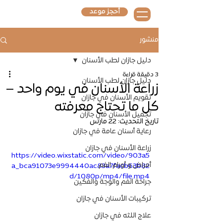
أحجز موعد
منشور
دليل جازان لطب الأسنان
3 دقيقة قراءة
دليل جازان لطب الأسنان
زراعة الأسنان في يوم واحد –
تقويم الأسنان في جازان
كل ما تحتاج معرفته
تجميل الأسنان في جازان
تاريخ التحديث:
22 مارس
رعاية أسنان عامة في جازان
زراعة الأسنان في جازان
https://video.wixstatic.com/video/903a5
أمراض و أورام الفم
a_bca91073e9994440ac83a7facb63b82
d/1080p/mp4/file.mp4
جراحة الفم والوجة والفكين
تركيبات الأسنان في جازان
علاج اللثه في جازان