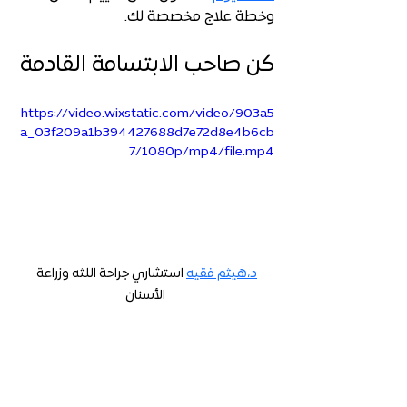
وخطة علاج مخصصة لك.
كن صاحب الابتسامة القادمة
https://video.wixstatic.com/video/903a5
a_03f209a1b394427688d7e72d8e4b6cb
7/1080p/mp4/file.mp4
د،هيثم فقيه
 استشاري جراحة اللثه وزراعة 
الأسنان