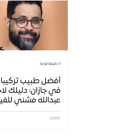
3 دقيقة قراءة
أفضل طبيب تركيبا
في جازان: دليلك لاخت
عبدالله مشني للفيني
التيجان، والجسور