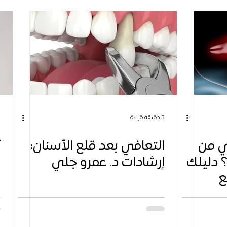
3 دقيقة قراءة
6 
ي من
التعافي بعد قلع الأسنان:
أ
 دليلك
إرشادات د. عمرو جلي
و
ع