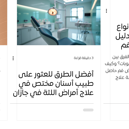
واع
دليل
فم
لفرق بين
3 دقيقة قراءة
4 
تكرر النوبات؟ وكيف
اض فم حاصل
أفضل الطرق للعثور على
أ
ة علاج
طبيب أسنان مختص في
ف
ُعد لكل
علاج أمراض اللثة في جازان
–
م