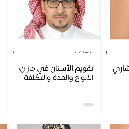
7 د
م
ي
ع
ا
5 دقيقة قراءة
م
و
شاري
تقويم الأسنان في جازان:
ا
 —
الأنواع والمدة والتكلفة