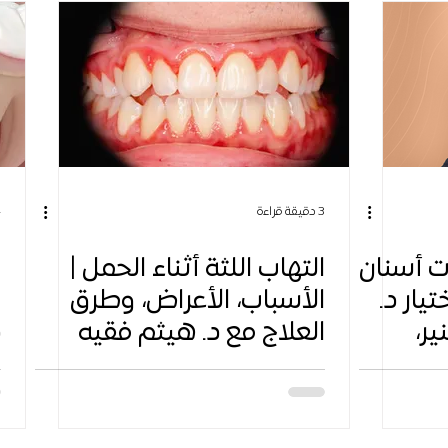
3 دقيقة قراءة
4 
ت أسنان
التهاب اللثة أثناء الحمل |
ا
يار د.
الأسباب، الأعراض، وطرق
و
ر،
العلاج مع د. هيثم فقيه
د