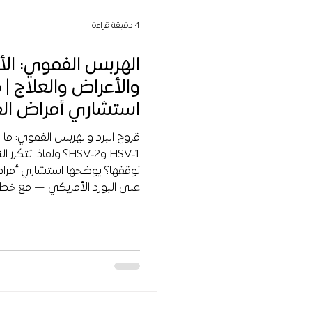
4 دقيقة قراءة
الهربس الفموي: الأن
والأعراض والعلاج | 
استشاري أمراض ال
قروح البرد والهربس الفموي: ما ا
HSV‑1 وHSV‑2؟ ولماذا ت
نوقفها؟ يوضحها استشاري أمر
على البورد الأمريكي — مع خط
ومتابعة، وإمكانية التقييم عن ب
المملكة.