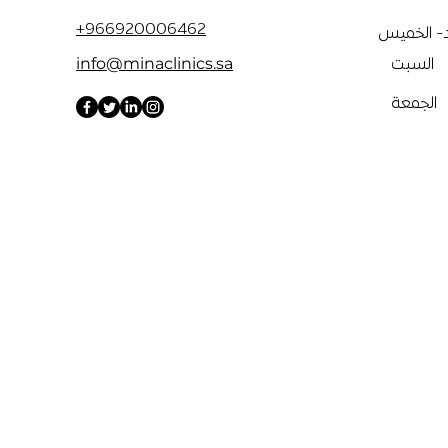
+966920006462
د- الخميس
info@minaclinics.sa
السبت
الجمعة