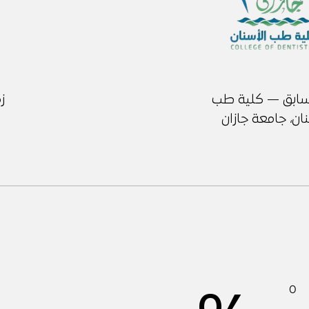
سابق — كلية طب
ز
ان، جامعة جازان
0