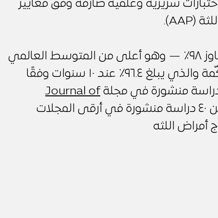
تاز اختبارات سريرية وعلمية صارمة وفق معايير
(AAP).
معدل نجاح الزراعة لديه يتجاوز ٩٨٪ — وهو أعلى من المتوسط العالمي
المُوثّق في الدراسات المحكّمة والذي يبلغ ٩٦.٤٪ عند ١٠ سنوات وفقًا
Journal of
. كما أن له أكثر من ٤٠ دراسة منشورة في أرقى المجلات
ج أمراض اللثه