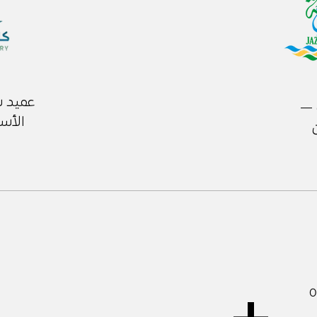
عميد 
 —
الأسن
في
اوز ٣٠٠٠ زراعة
0
كز