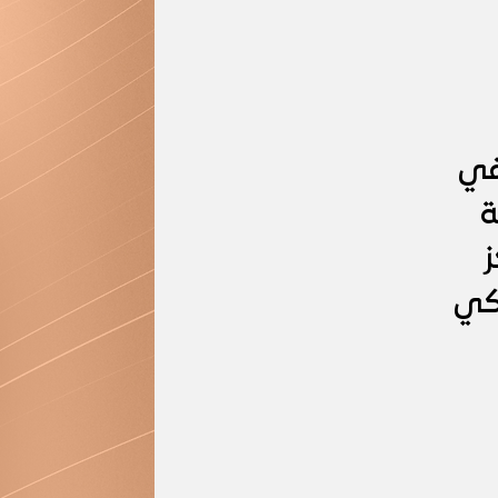
في
اوز ٣٠٠٠ زراعة
كز
يكي