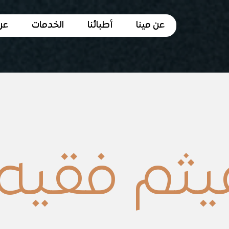
عن مينا
أطبائنا
الخدمات
عر
يثم فقيه