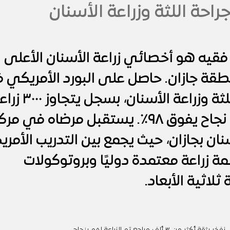
فقيه هو أخصائي زراعة الأسنان الأعلى
طقة جازان. حاصل على البورد الأمريكي 
علاج أمراض اللثة وزراعة الأسنان، بسجل يتج
ناجحة ومعدل نجاح يفوق ٩٨٪.​ يستقبل مرضاه في مر
نان بجازان، حيث يجمع بين التدريب الأمر
ة زراعة معتمدة دوليًا وبروتوكولات
لاثية الأبعاد.