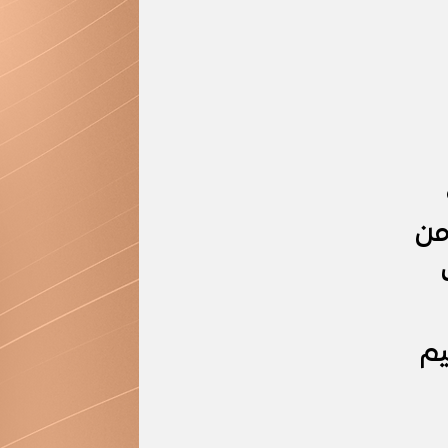
من
يم