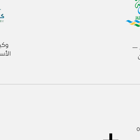
وكي
 —
الأسن
0