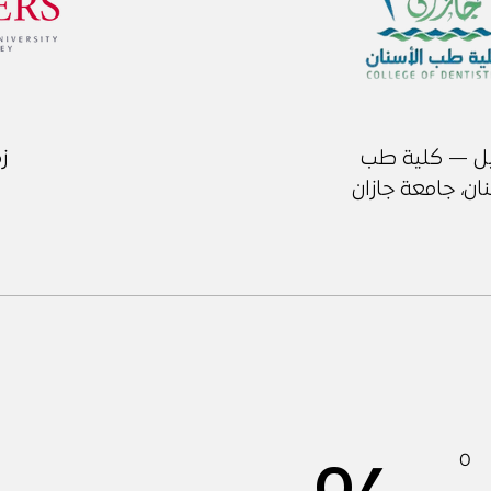
ل — كلية طب
ز
ان، جامعة جازان
0