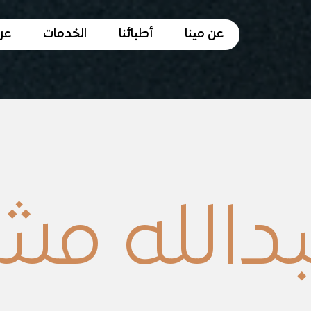
عن مينا
أطبائنا
الخدمات
عر
بدالله م