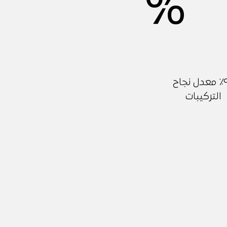
%
٩٨٪ معدل نجاح
التركيبات