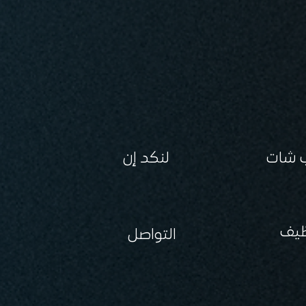
 شات
لنكد إن
ظيف
التواصل