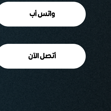
واتس أب
أتصل الآن