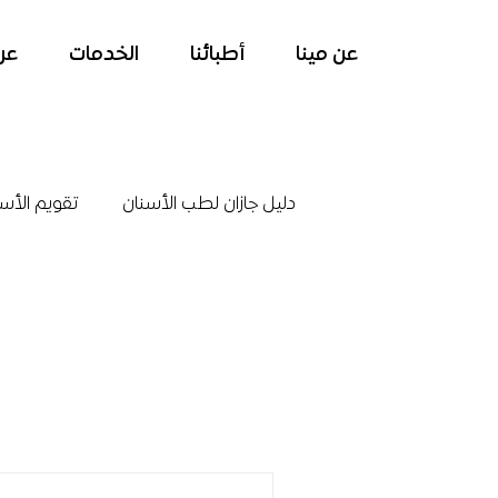
عن مينا
أطبائنا
الخدمات
عر
دليل جازان لطب الأسنان
تقويم الأس
زراعة الأسنان في جازان
أمراض 
علاج اللثه في جازان