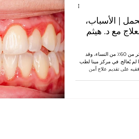
لحمل | الأسباب،
اج مع د. هيثم
التهاب اللثة أثناء الحمل يصيب أكثر من 60٪ من النساء، وقد
لم يُعالج. في مركز مينا لطب
فقيه على تقديم علاج آمن
 لضمان سلامتها.